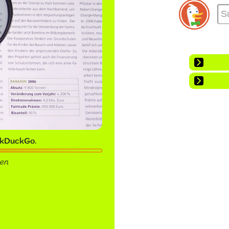
kDuckGo
.
en